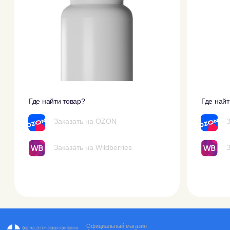
Официальный магазин
фармацевтической компании
ЗдравФарм
Написать
Позвонить
info@zdravpharm.com
8 (916) 793-54-28
БАД. НЕ ЯВЛЯЕТСЯ
ЛЕКАРСТВЕННЫМ
СРЕДСТВОМ
Основное
Купить
Главная
Каталог
О нас
Новинки
Партнеры
Акции
Информация
Заказывайте
с выгодой
Блог