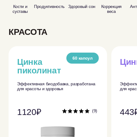
60 капсул
60 капс
Цинка
Цинк хелат
пиколинат
Эффективная биодобавка, разработана
Эффективная биодобавка, разработ
для
красоты и здоровья
для
красоты и здоровья
1120₽
443₽
(9)
Где найти товар?
Где найти товар?
Заказать на OZON
Заказать на OZON
Заказать на Wildberries
Заказать на Wildberries