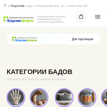
г. Королёв
, мкр-н Первомайский, ул. Советская 29
0
Официальный магазин
фармацевтической
компании ЗдравФарм
Для партнеров
КАТЕГОРИИ БАДОВ
Ка
Нажмите для выбору нужной категории
Кости и
Продуктивность
Здоровый сон
Коррекция
Антистресс
Иммунитет
суставы
веса
КРАСОТА