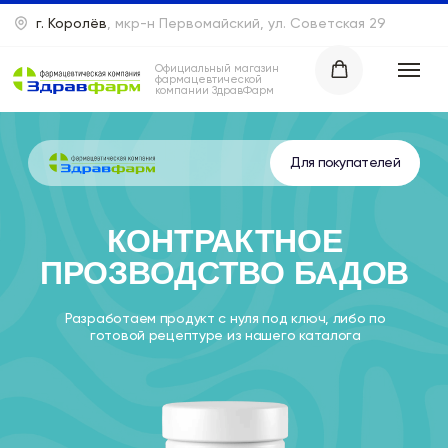
г. Королёв
, мкр-н Первомайский, ул. Советская 29
0
Официальный магазин
фармацевтической
компании ЗдравФарм
Для покупателей
КОНТРАКТНОЕ
ПРОЗВОДСТВО БАДОВ
Ка
Разработаем продукт с нуля под ключ, либо по
готовой рецептуре из нашего каталога
Оставить
заявку