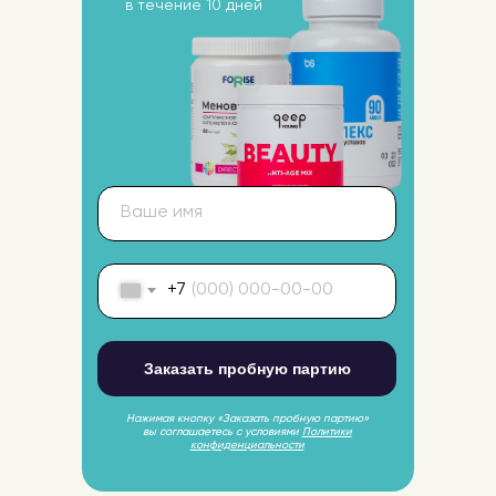
в течение 10 дней
Главная
Каталог
О нас
Новинки
Партнеры
Акции
Информация
Заказывайте
с выгодой
Блог
Новости
Вопрос-ответ
+7
Размещённые на сайте продукты не являются
лекарственными средствами
Здравфарм не осуществляет медицинскую
деятельность и не оказывает пользователям сайта
медицинские услуги, в том числе направленные
Заказать пробную партию
на профилактику, диагностику и лечение
заболеваний.
Нажимая кнопку «Заказать пробную партию»
ООО «ЗдравФарм»
вы соглашаетесь с условиями
Политики
конфиденциальности
Соглашение о конфиденциальности
Обработка персональных данных