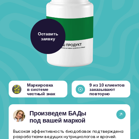
Маркировка
9 из 10 клиентов
в системе
заказывают
честный знак
повторно
Произведем БАДы
под вашей маркой
Высокая эффективность биодобавок подтверждена
разработками ведущих нутрициологов и врачей.
Прекрасно подходит для профилактики
заболеваний и укрепления здоровья
ПОЧЕМУ ВЫБИРАЮТ
КОНТРАКТНОЕ
ПРОИЗВОДСТВО
ЗДРАВФАРМ?
35
0₽
Готовых рецептур
Стоимость СГР