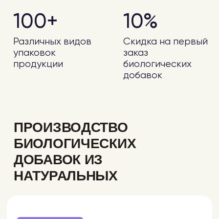
Без посредников
работаем
с Роспотребнадзором
Без бумажной волокиты
и горы справок
Низкая цена
от 85 000 рублей
Подключить СГР под ключ