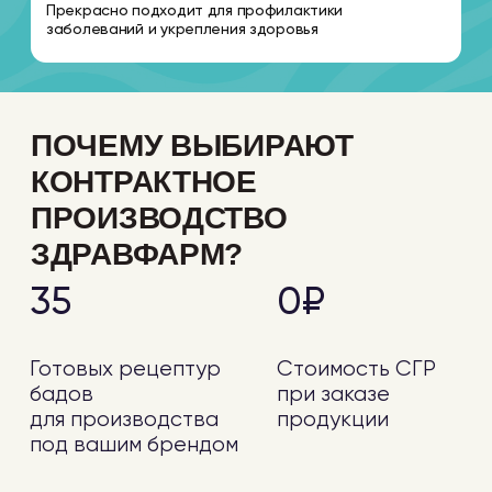
бадов
при заказе
для производства
продукции
под вашим брендом
100+
10%
Различных видов
Скидка на первый
упаковок
заказ
продукции
биологических
добавок
ПРОИЗВОДСТВО
БИОЛОГИЧЕСКИХ
ДОБАВОК ИЗ
НАТУРАЛЬНЫХ
КОМПОНЕНТОВ
Поможем
получить
СГР за 45 дней под
ключ