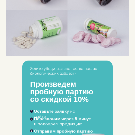
Заказать пробную партию
Хотите убедиться в качестве наших
биологических добавок?
Официальный магазин
фармацевтической компании
ЗдравФарм
Произведем
пробную партию
Написать
Позвонить
со скидкой 10%
info@zdravpharm.com
8 (916) 793-54-28
Оставьте заявку
1
на
БАД. НЕ ЯВЛЯЕТСЯ
сайте
Перезвоним через 5 минут
2
ЛЕКАРСТВЕННЫМ
и подберем продукцию
СРЕДСТВОМ
Основное
Купить
Отправим пробную партию
3