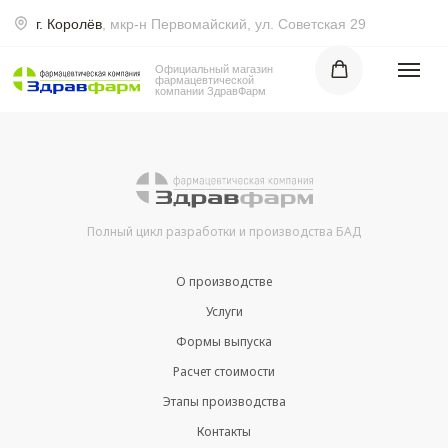
г. Королёв
, мкр-н Первомайский, ул. Советская 29
0
Официальный магазин
фармацевтической
компании ЗдравФарм
Ка
Полный цикл разработки и производства БАД
О производстве
Услуги
Формы выпуска
Расчет стоимости
Этапы производства
Контакты